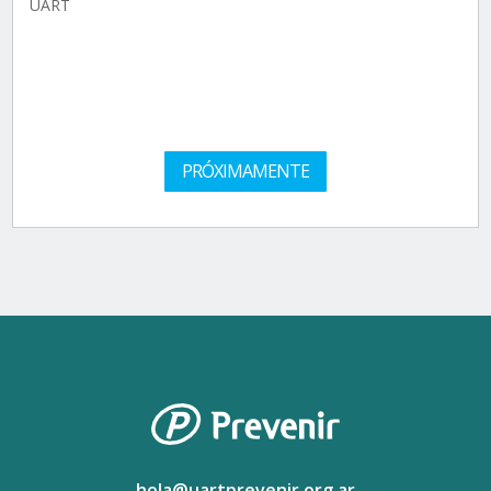
UART
PRÓXIMAMENTE
hola@uartprevenir.org.ar